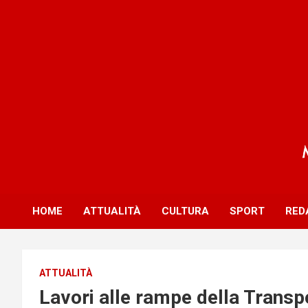
S
k
i
p
t
o
c
o
n
t
e
n
t
HOME
ATTUALITÀ
CULTURA
SPORT
RED
ATTUALITÀ
Lavori alle rampe della Trans