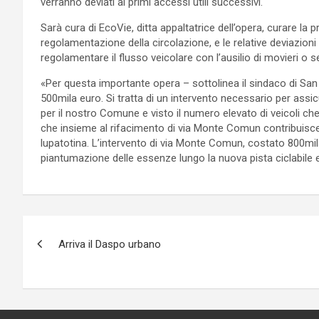
verranno deviati ai primi accessi utili successivi.
Sarà cura di EcoVie, ditta appaltatrice dell’opera, curare la 
regolamentazione della circolazione, e le relative deviazioni d
regolamentare il flusso veicolare con l’ausilio di movieri o
«Per questa importante opera – sottolinea il sindaco di San
500mila euro. Si tratta di un intervento necessario per assicu
per il nostro Comune e visto il numero elevato di veicoli 
che insieme al rifacimento di via Monte Comun contribuisce 
lupatotina. L’intervento di via Monte Comun, costato 800mil
piantumazione delle essenze lungo la nuova pista ciclabile e
P
Arriva il Daspo urbano
o
s
t