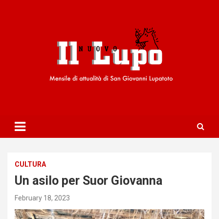
S
k
i
p
t
o
c
o
n
t
e
n
t
CULTURA
Un asilo per Suor Giovanna
February 18, 2023