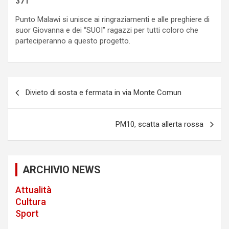
371
Punto Malawi si unisce ai ringraziamenti e alle preghiere di
suor Giovanna e dei “SUOI” ragazzi per tutti coloro che
parteciperanno a questo progetto.
P
Divieto di sosta e fermata in via Monte Comun
o
s
PM10, scatta allerta rossa
t
n
a
ARCHIVIO NEWS
v
Attualità
i
Cultura
Sport
g