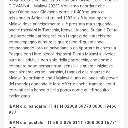
progetto, che noi abbiamo chiamato “UN ASILO PER SUOR
GIOVANNA – Malawi 2023”. Vogliamo ricordare che
quest’anno suor Giovanna compie il 40°mo anno di
missione in Africa; infatti nel 1983 iniziò la sua opera in
Malawi dove principalmente si è prestata ma seguendo
anche missioni in Tanzania, Kenya, Uganda, Sudan e Egitto.
La parrocchia parteciperà con i ragazzi del catechismo
come impegno durante la quaresima di quest’anno,
consegnando loro un salvadanaio da riportare in chiesa a
Pasqua con i loro piccoli risparmi. Punto Malawi si rivolge
pure agli adulti, e non solo della parrocchia, che come di
consueto sono sempre stati sensibili a queste iniziative,
specialmente verso i bambini, i ragazzi e le ragazze del
Malawi (ricordiamo che il Malawi è uno dei paesi più poveri
del mondo) donando le loro offerte anche tramite i conti
correnti della banca o della posta come qui di seguito
evidenziato:
IBAN c.c. bancario: IT 41 H 02008 59770 0000 19466
937
IBAN c.c. postale: IT 58 G 076 0111 7000 000 15771