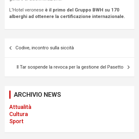
L’Hotel veronese
è il primo del Gruppo BWH su 170
alberghi ad ottenere la certificazione internazionale.
P
Codive, incontro sulla siccità
o
s
Il Tar sospende la revoca per la gestione del Pasetto
t
n
a
ARCHIVIO NEWS
v
Attualità
i
Cultura
Sport
g
a