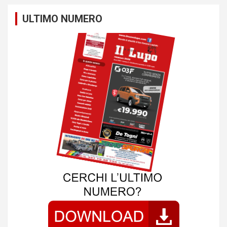
t
ULTIMO NUMERO
i
o
n