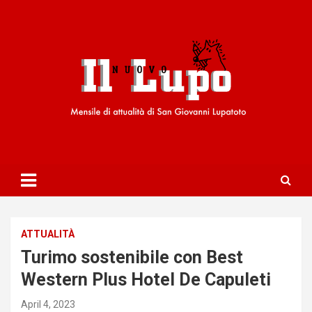
S
k
i
p
t
o
c
o
n
t
e
n
t
ATTUALITÀ
Turimo sostenibile con Best
Western Plus Hotel De Capuleti
April 4, 2023