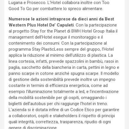
Lugana e Prosecco. L’Hotel collabora inoltre con Too
Good To Go per combattere lo spreco alimentare.
Numerose le azioni intraprese da dieci anni da Best
Western Plus Hotel De’ Capuleti
. Con la partecipazione
al progetto Stay for the Planet di BWH Hotel Group Italia il
management dell’Hotel esegue il monitoraggio e il
contenimento dei consumi. Con la partecipazione al
programma Stay PlasticLess sempre del gruppo, l’Hotel
applica la riduzione al minimo dell’utilizzo di plastica. La
linea cortesia, infatti, prevede spazzolini in bambù, rasoi in
paglia, sacchetto della biancheria in carta, pettini in legno e
panno scarpe in cotone anziché spugna scarpe. Il modello
di gestione della sostenibilità prevede inoltre un impegno
costante in termini di efficienza energetica, come ad
esempio l’illuminazione totalmente a led, e l’incentivazione
della mobilità sostenibile per gli ospiti, omaggiando i
biglietti dell’autobus per chi raggiunge l’hotel in treno.
L’azienda si è dotata infine di un Codice Etico per garantire
a collaboratori, ospiti e stakeholders il rispetto di principi
quali integrità, correttezza, trasparenza, ripudio di ogni
genere di discriminazione.