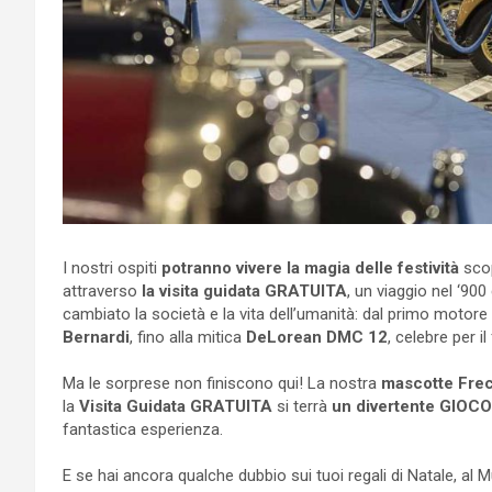
I nostri ospiti
potranno vivere la magia delle festività
scop
attraverso
la visita guidata GRATUITA
, un viaggio nel ‘90
cambiato la società e la vita dell’umanità: dal primo motor
Bernardi
, fino alla mitica
DeLorean DMC 12
, celebre per il
Ma le sorprese non finiscono qui! La nostra
mascotte Fre
la
Visita Guidata GRATUITA
si terrà
un divertente GIOC
fantastica esperienza.
E se hai ancora qualche dubbio sui tuoi regali di Natale, al M