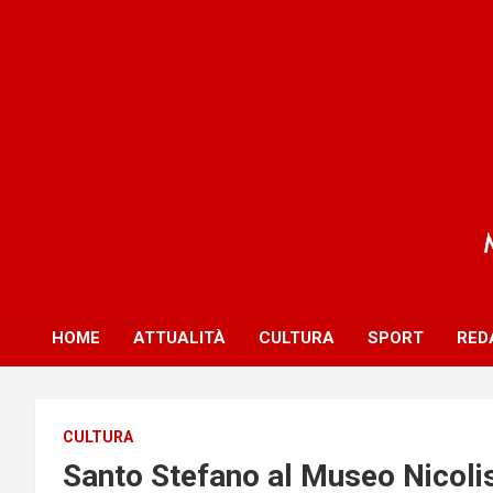
S
k
i
p
t
o
c
o
n
t
e
n
t
HOME
ATTUALITÀ
CULTURA
SPORT
RED
CULTURA
Santo Stefano al Museo Nicoli