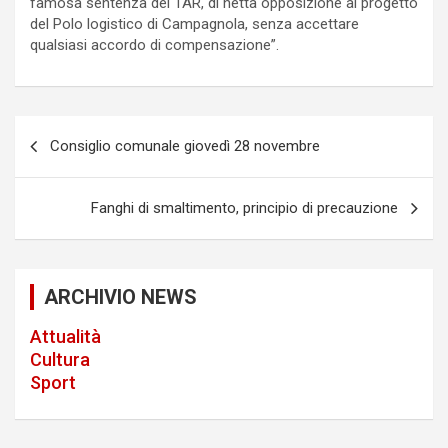
famosa sentenza del TAR, di netta opposizione al progetto
del Polo logistico di Campagnola, senza accettare
qualsiasi accordo di compensazione”.
P
Consiglio comunale giovedì 28 novembre
o
s
Fanghi di smaltimento, principio di precauzione
t
n
a
ARCHIVIO NEWS
v
Attualità
i
Cultura
Sport
g
a