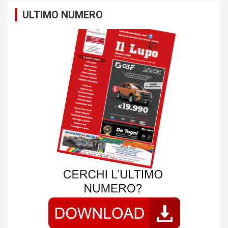
t
ULTIMO NUMERO
i
o
n