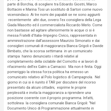
parte di Borchia, di scegliere tra Edoardo Giostri, Marco
Bottacini e Marina Tosi un sostituto di Sartori come nuovo
vicensindaco. Ai tre nomi dei papabili se ne sono aggiunti
recentemente altri due, ovvero l’ex consigliera della Lega
Giada Masotto ed il commercialista Riccardo Merlo. Come
non bastasse ad agitare ulteriormente le acque ci si è
messa Fratelli d’Italia-Impegno Civico, rappresentata in
amministrazione dall’assessore Maurizio Simonato e dai
consiglieri comunali di maggioranza Bianca Grigoli e Davide
Bimbato, che la scorsa settimana in un comunicato
stampa hanno denunciato i ritardi relativi al
completamento della ciclabile del Comotto e ai lavori di
rifacimento dell’ex Galm a Camacici. Ma non è finita. Oggi
pomeriggio la stessa forza politica ha emesso un
comunicato relativo al Polo logistico di Campagnola. Nel
giorno in cui si è riunito il TAR per discutere del ricorso
presentato da alcuni cittadini, esprime le proprie
perplessità e invita la maggioranza a riprendere una
posizione coerente con il proprio programma. Infatti,
sottolinea la consigliera comunale Bianca Grigoli: “Nel
Documento Unico di Programmazione attualmente in