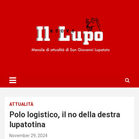
S
k
i
p
t
o
c
o
n
t
e
n
t
ATTUALITÀ
Polo logistico, il no della destra
lupatotina
November 29, 2024