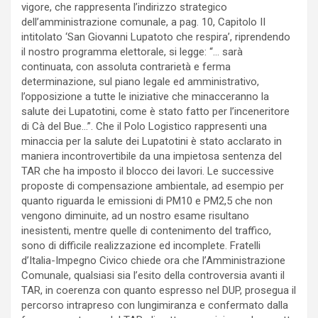
vigore, che rappresenta l’indirizzo strategico
dell’amministrazione comunale, a pag. 10, Capitolo II
intitolato ‘San Giovanni Lupatoto che respira’, riprendendo
il nostro programma elettorale, si legge: “… sarà
continuata, con assoluta contrarietà e ferma
determinazione, sul piano legale ed amministrativo,
l’opposizione a tutte le iniziative che minacceranno la
salute dei Lupatotini, come è stato fatto per l’inceneritore
di Cà del Bue…”. Che il Polo Logistico rappresenti una
minaccia per la salute dei Lupatotini è stato acclarato in
maniera incontrovertibile da una impietosa sentenza del
TAR che ha imposto il blocco dei lavori. Le successive
proposte di compensazione ambientale, ad esempio per
quanto riguarda le emissioni di PM10 e PM2,5 che non
vengono diminuite, ad un nostro esame risultano
inesistenti, mentre quelle di contenimento del traffico,
sono di difficile realizzazione ed incomplete. Fratelli
d’Italia-Impegno Civico chiede ora che l’Amministrazione
Comunale, qualsiasi sia l’esito della controversia avanti il
TAR, in coerenza con quanto espresso nel DUP, prosegua il
percorso intrapreso con lungimiranza e confermato dalla