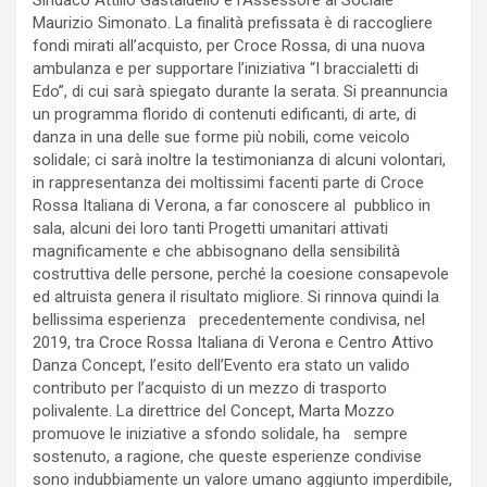
Sindaco Attilio Gastaldello e l’Assessore al Sociale
Maurizio Simonato. La finalità prefissata è di raccogliere
fondi mirati all’acquisto, per Croce Rossa, di una nuova
ambulanza e per supportare l’iniziativa “I braccialetti di
Edo”, di cui sarà spiegato durante la serata. Si preannuncia
un programma florido di contenuti edificanti, di arte, di
danza in una delle sue forme più nobili, come veicolo
solidale; ci sarà inoltre la testimonianza di alcuni volontari,
in rappresentanza dei moltissimi facenti parte di Croce
Rossa Italiana di Verona, a far conoscere al pubblico in
sala, alcuni dei loro tanti Progetti umanitari attivati
magnificamente e che abbisognano della sensibilità
costruttiva delle persone, perché la coesione consapevole
ed altruista genera il risultato migliore. Si rinnova quindi la
bellissima esperienza precedentemente condivisa, nel
2019, tra Croce Rossa Italiana di Verona e Centro Attivo
Danza Concept, l’esito dell’Evento era stato un valido
contributo per l’acquisto di un mezzo di trasporto
polivalente. La direttrice del Concept, Marta Mozzo
promuove le iniziative a sfondo solidale, ha sempre
sostenuto, a ragione, che queste esperienze condivise
sono indubbiamente un valore umano aggiunto imperdibile,