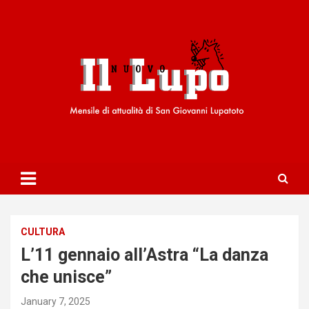
S
k
i
p
t
o
c
o
n
t
e
n
t
CULTURA
L’11 gennaio all’Astra “La danza
che unisce”
January 7, 2025