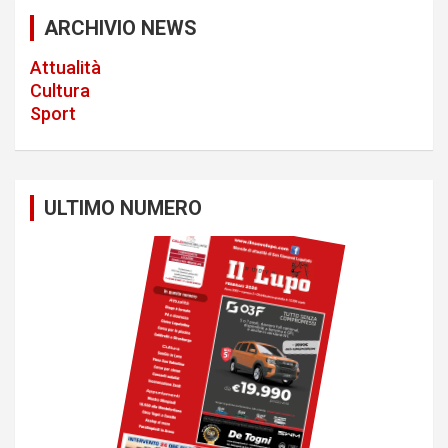
a
ARCHIVIO NEWS
v
Attualità
i
Cultura
Sport
g
a
t
ULTIMO NUMERO
i
o
n