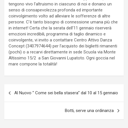
tengono vivo l’altruismo in ciascuno di noi e donano un
senso di consapevolezza profonda ed importante
coinvolgimento volto ad alleviare le sofferenze di altre
persone. C’è tanto bisogno di connessione umana più che
in internet! Certa che la serata dell’11 gennaio riserverà
emozioni incredibili, programma di taglio dinamico e
coinvolgente, vi invito a contattare Centro Attivo Danza
Concept (3407974644) per l’acquisto dei biglietti rimanenti
(pochi) o a recarvi direttamente in sede Scuola via Monte
Altissimo 15/2 a San Giovanni Lupatoto. Ogni goccia nel
mare compone la totalità!
P
Al Nuovo ” Come sei bella stasera” dal 10 al 15 gennaio
o
s
Botti, serve una ordinanza
t
n