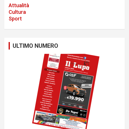
v
Attualità
i
Cultura
Sport
g
a
t
ULTIMO NUMERO
i
o
n