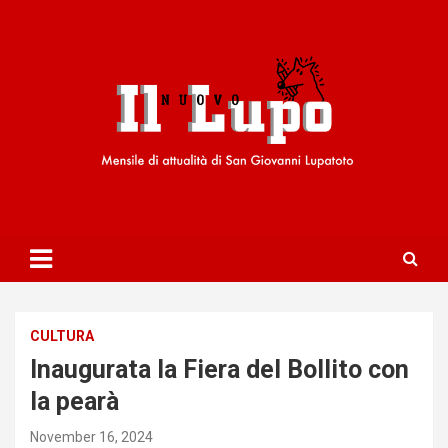
S
k
i
p
t
o
c
o
n
t
e
n
t
CULTURA
Inaugurata la Fiera del Bollito con
la pearà
November 16, 2024