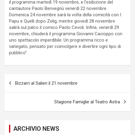
il programma martedì 19 novembre, e l’esibizione del
cantautore Paolo Benvegnù venerdì 22 novembre.
Domenica 24 novembre sarà la volta della comicità con I
Papu e Quelli dopo Zelig, mentre giovedì 28 novembre
salirà sul palco il comico Paolo Cevoli. Infine, venerdì 29
novembre, chiuderà il programma Giovanni Cacioppo con
uno spettacolo imperdibile. Un programma ricco e
variegato, pensato per coinvolgere e divertire ogni tipo di
pubblico”.
P
Bizzarri al Salieri il 21 novembre
o
s
Stagione Famiglie al Teatro Astra
t
n
a
ARCHIVIO NEWS