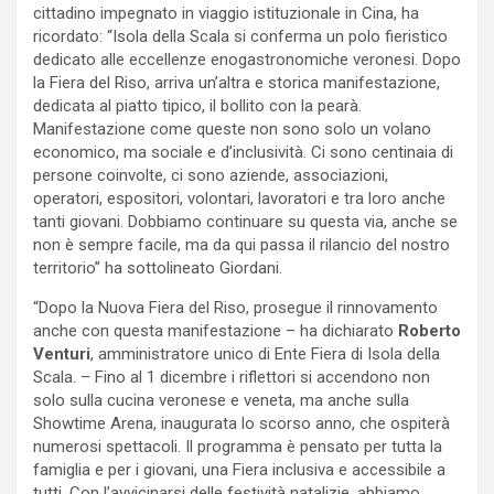
cittadino impegnato in viaggio istituzionale in Cina, ha
ricordato: “Isola della Scala si conferma un polo fieristico
dedicato alle eccellenze enogastronomiche veronesi. Dopo
la Fiera del Riso, arriva un’altra e storica manifestazione,
dedicata al piatto tipico, il bollito con la pearà.
Manifestazione come queste non sono solo un volano
economico, ma sociale e d’inclusività. Ci sono centinaia di
persone coinvolte, ci sono aziende, associazioni,
operatori, espositori, volontari, lavoratori e tra loro anche
tanti giovani. Dobbiamo continuare su questa via, anche se
non è sempre facile, ma da qui passa il rilancio del nostro
territorio” ha sottolineato Giordani.
“Dopo la Nuova Fiera del Riso, prosegue il rinnovamento
anche con questa manifestazione – ha dichiarato
Roberto
Venturi
, amministratore unico di Ente Fiera di Isola della
Scala. – Fino al 1 dicembre i riflettori si accendono non
solo sulla cucina veronese e veneta, ma anche sulla
Showtime Arena, inaugurata lo scorso anno, che ospiterà
numerosi spettacoli. Il programma è pensato per tutta la
famiglia e per i giovani, una Fiera inclusiva e accessibile a
tutti. Con l’avvicinarsi delle festività natalizie, abbiamo