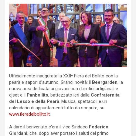
Ufficialmente inaugurata la XXII^ Fiera del Bollito con la
pearà e sapori d’autunno. Grandi novità: il
Beergarden
, la
nuova area dedicata ai giovani con i birrifici artigianali e
djset e il
Panbollito
, battezzato ieri dalla
Confraternita
del Lesso e della Pearà
. Musica, spettacoli e un
calendario di appuntamenti tutto da scoprire, su
www.fieradelbollito.it
.
A dare il benvenuto c’era il vice Sindaco
Federico
Giordani
, che, dopo aver portato i saluti del primo