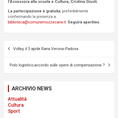
l’Assessora alla scuola e Cultura, Cristina Giusti.
La partecipazione è gratuita
, preferibilmente
confermando la presenza a
biblioteca@comunemozzecane.it
.
Seguirà aperitivo.
P
Volley, il 3 aprile Rana Verona-Padova
o
s
Polo logistico,accordo sulle opere di compensazione ?
t
n
a
ARCHIVIO NEWS
v
Attualità
i
Cultura
Sport
g