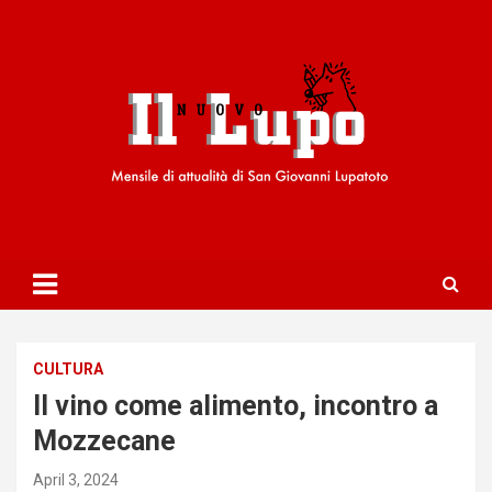
S
k
i
p
t
o
c
o
n
t
e
n
t
CULTURA
Il vino come alimento, incontro a
Mozzecane
April 3, 2024