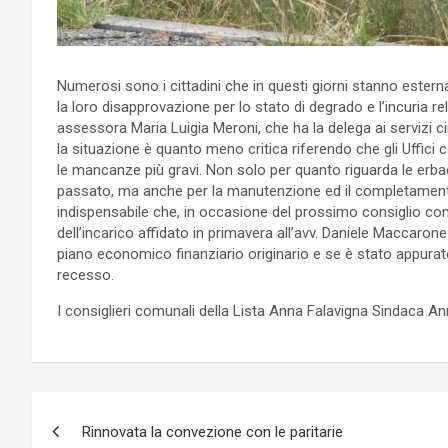
Numerosi sono i cittadini che in questi giorni stanno estern
la loro disapprovazione per lo stato di degrado e l’incuria r
assessora Maria Luigia Meroni, che ha la delega ai servizi c
la situazione è quanto meno critica riferendo che gli Uffic
le mancanze più gravi. Non solo per quanto riguarda le er
passato, ma anche per la manutenzione ed il completament
indispensabile che, in occasione del prossimo consiglio com
dell’incarico affidato in primavera all’avv. Daniele Maccarone 
piano economico finanziario originario e se è stato appurato 
recesso.
I consiglieri comunali della Lista Anna Falavigna Sindaca A
P
Rinnovata la convezione con le paritarie