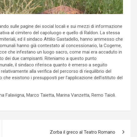
ando sulle pagine dei social locali e sui mezzi di informazione
elativa al cimitero del capoluogo e quello di Raldon. La stessa
imiteriali, ed il sindaco Attilio Gastadello, hanno ammesso che
i comunali hanno già contestato al concessionario, la Cogeme,
bacce che infestano un luogo sacro, come mai era accaduto in
o dei due campisanti. Riteniamo a questo punto
unale, il sindaco riferisca quanto è emerso a seguito
relativamente alla verifica del percorso di riequilibrio del
che esistono i presupposti per l’applicazione dell’istituto del
nna Falavigna, Marco Taietta, Marina Vanzetta, Remo Taioli.
Zorba il greco al Teatro Romano