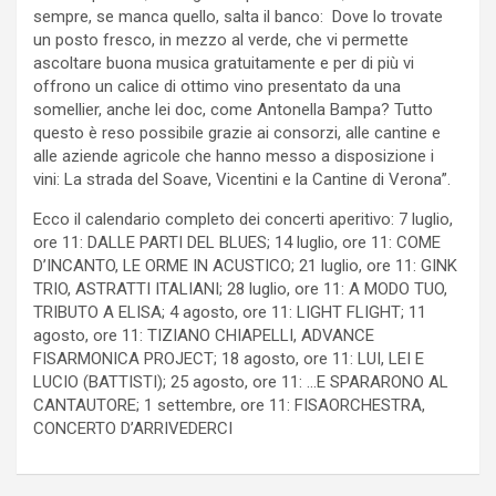
sempre, se manca quello, salta il banco: Dove lo trovate
un posto fresco, in mezzo al verde, che vi permette
ascoltare buona musica gratuitamente e per di più vi
offrono un calice di ottimo vino presentato da una
somellier, anche lei doc, come Antonella Bampa? Tutto
questo è reso possibile grazie ai consorzi, alle cantine e
alle aziende agricole che hanno messo a disposizione i
vini: La strada del Soave, Vicentini e la Cantine di Verona”.
Ecco il calendario completo dei concerti aperitivo: 7 luglio,
ore 11: DALLE PARTI DEL BLUES; 14 luglio, ore 11: COME
D’INCANTO, LE ORME IN ACUSTICO; 21 luglio, ore 11: GINK
TRIO, ASTRATTI ITALIANI; 28 luglio, ore 11: A MODO TUO,
TRIBUTO A ELISA; 4 agosto, ore 11: LIGHT FLIGHT; 11
agosto, ore 11: TIZIANO CHIAPELLI, ADVANCE
FISARMONICA PROJECT; 18 agosto, ore 11: LUI, LEI E
LUCIO (BATTISTI); 25 agosto, ore 11: …E SPARARONO AL
CANTAUTORE; 1 settembre, ore 11: FISAORCHESTRA,
CONCERTO D’ARRIVEDERCI