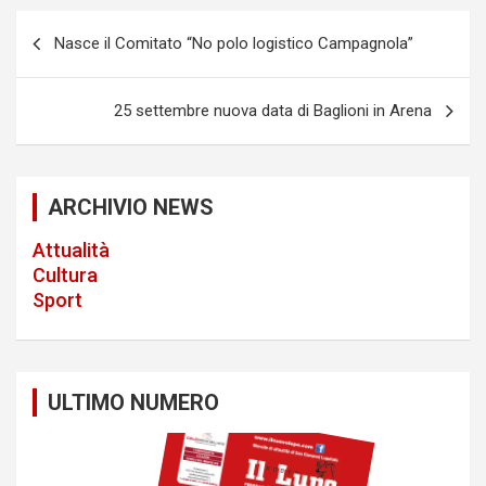
P
Nasce il Comitato “No polo logistico Campagnola”
o
s
25 settembre nuova data di Baglioni in Arena
t
n
a
ARCHIVIO NEWS
v
Attualità
i
Cultura
Sport
g
a
t
ULTIMO NUMERO
i
o
n