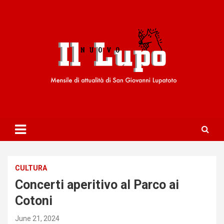
S
k
i
p
t
o
c
o
n
t
e
n
t
CULTURA
Concerti aperitivo al Parco ai
Cotoni
June 21, 2024