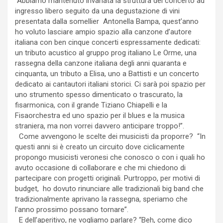
“Abbiamo mantenuto invariata la struttura del concerto ad
ingresso libero seguito da una degustazione di vini
presentata dalla somellier Antonella Bampa, quest’anno
ho voluto lasciare ampio spazio alla canzone d’autore
italiana con ben cinque concerti espressamente dedicati:
un tributo acustico al gruppo prog italiano Le Orme, una
rassegna della canzone italiana degli anni quaranta e
cinquanta, un tributo a Elisa, uno a Battisti e un concerto
dedicato ai cantautori italiani storici. Ci sarà poi spazio per
uno strumento spesso dimenticato o trascurato, la
fisarmonica, con il grande Tiziano Chiapelli e la
Fisaorchestra ed uno spazio per il blues e la musica
straniera, ma non vorrei davvero anticipare troppo!”.
Come avvengono le scelte dei musicisti da proporre? “In
questi anni si è creato un circuito dove ciclicamente
propongo musicisti veronesi che conosco o con i quali ho
avuto occasione di collaborare e che mi chiedono di
partecipare con progetti originali. Purtroppo, per motivi di
budget, ho dovuto rinunciare alle tradizionali big band che
tradizionalmente aprivano la rassegna, speriamo che
l’anno prossimo possano tornare”.
E dell’aperitivo, ne vogliamo parlare? “Beh, come dico