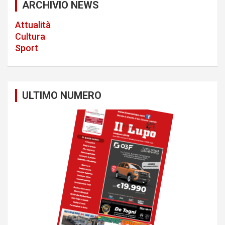
a
ARCHIVIO NEWS
v
Attualità
i
Cultura
Sport
g
a
t
ULTIMO NUMERO
i
o
n