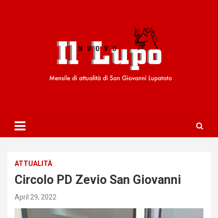
S
k
i
p
t
o
c
o
n
t
e
n
t
ATTUALITÀ
Circolo PD Zevio San Giovanni
April 29, 2022