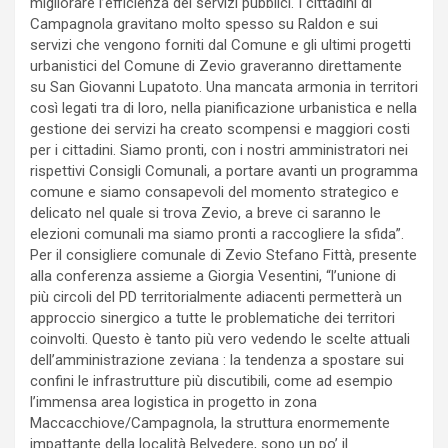
migliorare l’efficienza dei servizi pubblici. I cittadini di
Campagnola gravitano molto spesso su Raldon e sui
servizi che vengono forniti dal Comune e gli ultimi progetti
urbanistici del Comune di Zevio graveranno direttamente
su San Giovanni Lupatoto. Una mancata armonia in territori
così legati tra di loro, nella pianificazione urbanistica e nella
gestione dei servizi ha creato scompensi e maggiori costi
per i cittadini. Siamo pronti, con i nostri amministratori nei
rispettivi Consigli Comunali, a portare avanti un programma
comune e siamo consapevoli del momento strategico e
delicato nel quale si trova Zevio, a breve ci saranno le
elezioni comunali ma siamo pronti a raccogliere la sfida”.
Per il consigliere comunale di Zevio Stefano Fittà, presente
alla conferenza assieme a Giorgia Vesentini, “l’unione di
più circoli del PD territorialmente adiacenti permetterà un
approccio sinergico a tutte le problematiche dei territori
coinvolti. Questo è tanto più vero vedendo le scelte attuali
dell’amministrazione zeviana : la tendenza a spostare sui
confini le infrastrutture più discutibili, come ad esempio
l’immensa area logistica in progetto in zona
Maccacchiove/Campagnola, la struttura enormemente
impattante della località Belvedere, sono un po’ il