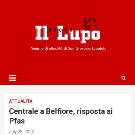
S
k
i
p
t
o
c
o
n
t
e
n
t
ATTUALITÀ
Centrale a Belfiore, risposta ai
Pfas
July 28, 2022