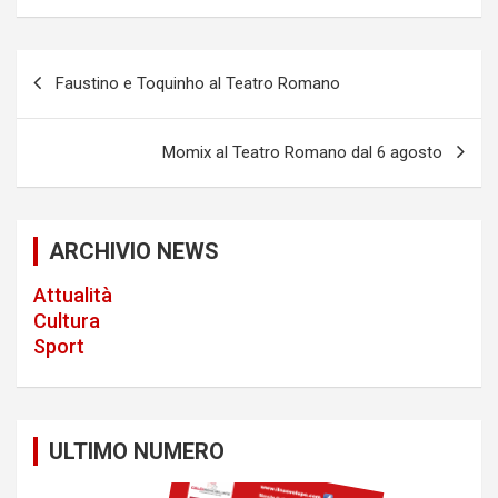
P
Faustino e Toquinho al Teatro Romano
o
s
Momix al Teatro Romano dal 6 agosto
t
n
a
ARCHIVIO NEWS
v
Attualità
i
Cultura
Sport
g
a
t
ULTIMO NUMERO
i
o