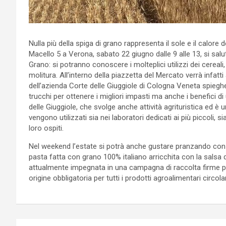
Nulla più della spiga di grano rappresenta il sole e il calor
Macello 5 a Verona, sabato 22 giugno dalle 9 alle 13, si salut
Grano: si potranno conoscere i molteplici utilizzi dei cereali,
molitura. All’interno della piazzetta del Mercato verrà infatt
dell’azienda Corte delle Giuggiole di Cologna Veneta spiegherà
trucchi per ottenere i migliori impasti ma anche i benefici d
delle Giuggiole, che svolge anche attività agrituristica ed è u
vengono utilizzati sia nei laboratori dedicati ai più piccoli, s
loro ospiti.
Nel weekend l’estate si potrà anche gustare pranzando con i
pasta fatta con grano 100% italiano arricchita con la sals
attualmente impegnata in una campagna di raccolta firme per
origine obbligatoria per tutti i prodotti agroalimentari circola