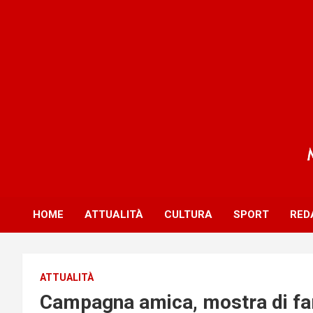
S
k
i
p
t
o
c
o
n
t
e
n
t
HOME
ATTUALITÀ
CULTURA
SPORT
RED
ATTUALITÀ
Campagna amica, mostra di far