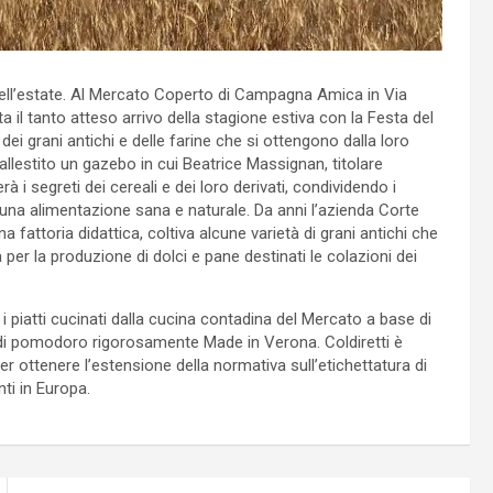
e dell’estate. Al Mercato Coperto di Campagna Amica in Via
a il tanto atteso arrivo della stagione estiva con la Festa del
 dei grani antichi e delle farine che si ottengono dalla loro
i allestito un gazebo in cui Beatrice Massignan, titolare
 i segreti dei cereali e dei loro derivati, condividendo i
i una alimentazione sana e naturale. Da anni l’azienda Corte
na fattoria didattica, coltiva alcune varietà di grani antichi che
ia per la produzione di dolci e pane destinati le colazioni dei
 piatti cucinati dalla cucina contadina del Mercato a base di
a di pomodoro rigorosamente Made in Verona. Coldiretti è
 ottenere l’estensione della normativa sull’etichettatura di
nti in Europa.