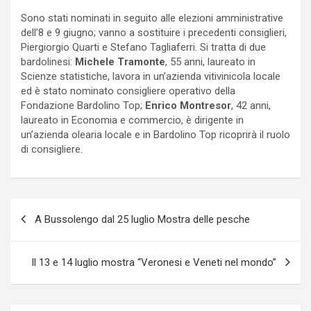
Sono stati nominati in seguito alle elezioni amministrative
dell’8 e 9 giugno; vanno a sostituire i precedenti consiglieri,
Piergiorgio Quarti e Stefano Tagliaferri. Si tratta di due
bardolinesi:
Michele Tramonte
, 55 anni, laureato in
Scienze statistiche, lavora in un’azienda vitivinicola locale
ed è stato nominato consigliere operativo della
Fondazione Bardolino Top;
Enrico Montresor
, 42 anni,
laureato in Economia e commercio, è dirigente in
un’azienda olearia locale e in Bardolino Top ricoprirà il ruolo
di consigliere.
P
A Bussolengo dal 25 luglio Mostra delle pesche
o
s
Il 13 e 14 luglio mostra “Veronesi e Veneti nel mondo”
t
n