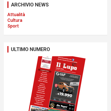
a
ARCHIVIO NEWS
v
Attualità
i
Cultura
Sport
g
a
t
ULTIMO NUMERO
i
o
n