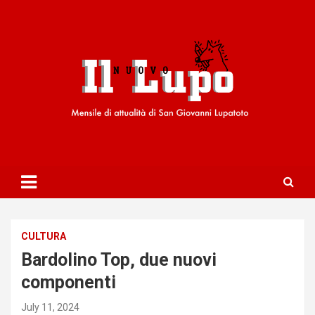
S
k
i
p
t
o
c
o
n
t
e
n
t
CULTURA
Bardolino Top, due nuovi
componenti
July 11, 2024