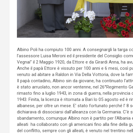
Albino Poli ha compiuto 100 anni. A consegnargli la targa con 
l’assessore Luisa Meroni ed il presidente del Consiglio com
Vegnai” il 2 Maggio 1920, da Ettore e da Girardi Anna, ha avut
Anche il papà Ettore è vissuto per 100 anni e 6 mesi, così p
venuto ad abitare a Raldon in Via Della Vottoria, dove la fam
Il papà contadino, Albino sin da giovane, ha continuato l’atti
è stato arruolato, non ancor ventenne, nel 26°Regimento Geni
rimasto fino a luglio 1943, in zona di guerra, nella provincia d
1943. Finita, la licenza è ritornata a Bari lo 05 agosto ed è 
albanese, per oltre un mese. E’ stato fortunato perché l’ 8 s
dichiarava di dissociarsi dall’alleanza con la Germania. C’è
sbandamento, comunque Albino non è partito per l’Albania ed 
alleati ha collaborato con gli americani fino alla fine della gu
del conflitto, sempre con gli alleati, è venuto nel trentino n