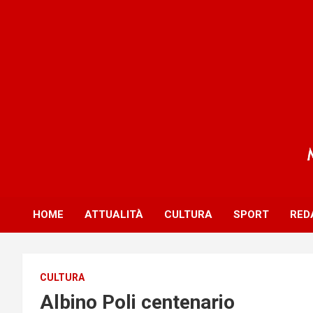
S
k
i
p
t
o
c
o
n
t
e
n
t
HOME
ATTUALITÀ
CULTURA
SPORT
RED
CULTURA
Albino Poli centenario