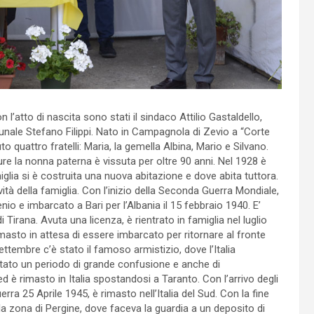
l’atto di nascita sono stati il sindaco Attilio Gastaldello,
unale Stefano Filippi. Nato in Campagnola di Zevio a “Corte
o quattro fratelli: Maria, la gemella Albina, Mario e Silvano.
ure la nonna paterna è vissuta per oltre 90 anni. Nel 1928 è
iglia si è costruita una nuova abitazione e dove abita tuttora.
vità della famiglia. Con l’inizio della Seconda Guerra Mondiale,
o e imbarcato a Bari per l’Albania il 15 febbraio 1940. E’
i Tirana. Avuta una licenza, è rientrato in famiglia nel luglio
rimasto in attesa di essere imbarcato per ritornare al fronte
ettembre c’è stato il famoso armistizio, dove l’Italia
 stato un periodo di grande confusione e anche di
è rimasto in Italia spostandosi a Taranto. Con l’arrivo degli
erra 25 Aprile 1945, è rimasto nell’Italia del Sud. Con la fine
ella zona di Pergine, dove faceva la guardia a un deposito di