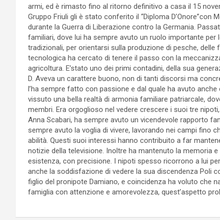
armi, ed è rimasto fino al ritorno definitivo a casa il 15 no
Gruppo Friuli gli è stato conferito il “Diploma D’Onore”con
durante la Guerra di Liberazione contro la Germania. Passata 
familiari, dove lui ha sempre avuto un ruolo importante per
tradizionali, per orientarsi sulla produzione di pesche, delle f
tecnologica ha cercato di tenere il passo con la meccanizza
agricoltura. E’stato uno dei primi contadini, della sua gene
D. Aveva un carattere buono, non di tanti discorsi ma concr
l’ha sempre fatto con passione e dal quale ha avuto anche d
vissuto una bella realtà di armonia familiare patriarcale, dove
membri. Era orgoglioso nel vedere crescere i suoi tre nipoti, 
Anna Scabari, ha sempre avuto un vicendevole rapporto famili
sempre avuto la voglia di vivere, lavorando nei campi fino 
abilità. Questi suoi interessi hanno contribuito a far manten
notizie della televisione. Inoltre ha mantenuto la memoria e 
esistenza, con precisione. I nipoti spesso ricorrono a lui pe
anche la soddisfazione di vedere la sua discendenza Poli con
figlio del pronipote Damiano, e coincidenza ha voluto che n
famiglia con attenzione e amorevolezza, quest’aspetto prob