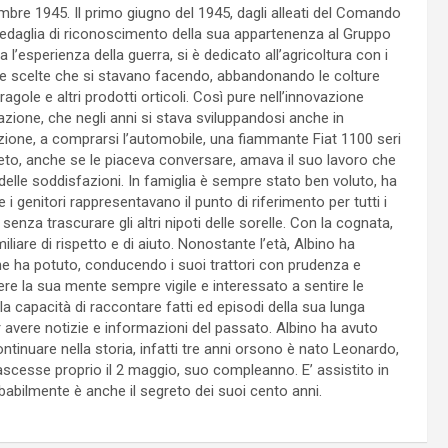
vembre 1945. Il primo giugno del 1945, dagli alleati del Comando
 Medaglia di riconoscimento della sua appartenenza al Gruppo
l’esperienza della guerra, si è dedicato all’agricoltura con i
 le scelte che si stavano facendo, abbandonando le colture
ragole e altri prodotti orticoli. Così pure nell’innovazione
zione, che negli anni si stava sviluppandosi anche in
razione, a comprarsi l’automobile, una fiammante Fiat 1100 seri
eto, anche se le piaceva conversare, amava il suo lavoro che
elle soddisfazioni. In famiglia è sempre stato ben voluto, ha
 i genitori rappresentavano il punto di riferimento per tutti i
senza trascurare gli altri nipoti delle sorelle. Con la cognata,
are di rispetto e di aiuto. Nonostante l’età, Albino ha
che ha potuto, conducendo i suoi trattori con prudenza e
ere la sua mente sempre vigile e interessato a sentire le
la capacità di raccontare fatti ed episodi della sua lunga
r avere notizie e informazioni del passato. Albino ha avuto
tinuare nella storia, infatti tre anni orsono è nato Leonardo,
ascesse proprio il 2 maggio, suo compleanno. E’ assistito in
abilmente è anche il segreto dei suoi cento anni.