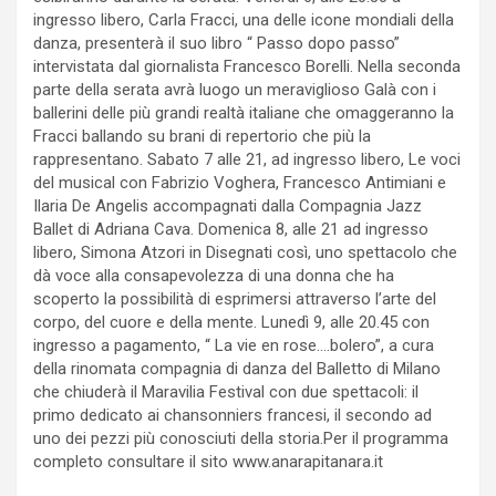
ingresso libero, Carla Fracci, una delle icone mondiali della
danza, presenterà il suo libro “ Passo dopo passo”
intervistata dal giornalista Francesco Borelli. Nella seconda
parte della serata avrà luogo un meraviglioso Galà con i
ballerini delle più grandi realtà italiane che omaggeranno la
Fracci ballando su brani di repertorio che più la
rappresentano. Sabato 7 alle 21, ad ingresso libero, Le voci
del musical con Fabrizio Voghera, Francesco Antimiani e
Ilaria De Angelis accompagnati dalla Compagnia Jazz
Ballet di Adriana Cava. Domenica 8, alle 21 ad ingresso
libero, Simona Atzori in Disegnati così, uno spettacolo che
dà voce alla consapevolezza di una donna che ha
scoperto la possibilità di esprimersi attraverso l’arte del
corpo, del cuore e della mente. Lunedì 9, alle 20.45 con
ingresso a pagamento, “ La vie en rose….bolero”, a cura
della rinomata compagnia di danza del Balletto di Milano
che chiuderà il Maravilia Festival con due spettacoli: il
primo dedicato ai chansonniers francesi, il secondo ad
uno dei pezzi più conosciuti della storia.Per il programma
completo consultare il sito www.anarapitanara.it