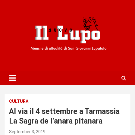
S
k
i
p
t
o
c
o
n
t
e
n
t
CULTURA
Al via il 4 settembre a Tarmassia
La Sagra de l’anara pitanara
September 3, 2019