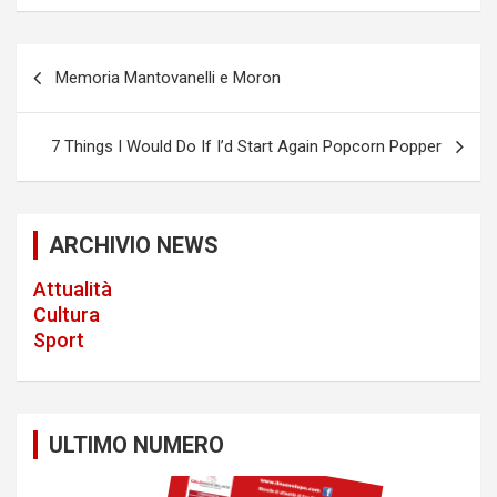
P
Memoria Mantovanelli e Moron
o
s
7 Things I Would Do If I’d Start Again Popcorn Popper
t
n
a
ARCHIVIO NEWS
v
Attualità
i
Cultura
Sport
g
a
t
ULTIMO NUMERO
i
o