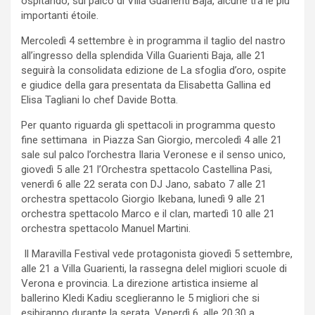
ospitando, sul palco di Villa Guarienti Baja, alcune tra le più
importanti étoile.
Mercoledì 4 settembre è in programma il taglio del nastro
all’ingresso della splendida Villa Guarienti Baja, alle 21
seguirà la consolidata edizione de La sfoglia d’oro, ospite
e giudice della gara presentata da Elisabetta Gallina ed
Elisa Tagliani lo chef Davide Botta.
Per quanto riguarda gli spettacoli in programma questo
fine settimana in Piazza San Giorgio, mercoledì 4 alle 21
sale sul palco l’orchestra Ilaria Veronese e il senso unico,
giovedì 5 alle 21 l’Orchestra spettacolo Castellina Pasi,
venerdì 6 alle 22 serata con DJ Jano, sabato 7 alle 21
orchestra spettacolo Giorgio Ikebana, lunedì 9 alle 21
orchestra spettacolo Marco e il clan, martedì 10 alle 21
orchestra spettacolo Manuel Martini.
Il Maravilla Festival vede protagonista giovedì 5 settembre,
alle 21 a Villa Guarienti, la rassegna delel migliori scuole di
Verona e provincia. La direzione artistica insieme al
ballerino Kledi Kadiu sceglieranno le 5 migliori che si
esibiranno durante la serata. Venerdì 6, alle 20.30 a