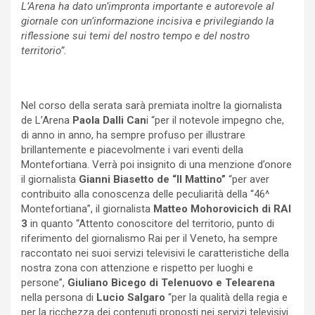
L’Arena ha dato un’impronta importante e autorevole al
giornale con un’informazione incisiva e privilegiando la
riflessione sui temi del nostro tempo e del nostro
territorio”.
Nel corso della serata sarà premiata inoltre la giornalista
de L’Arena
Paola Dalli Can
i “per il notevole impegno che,
di anno in anno, ha sempre profuso per illustrare
brillantemente e piacevolmente i vari eventi della
Montefortiana. Verrà poi insignito di una menzione d’onore
il giornalista
Gianni Biasetto de “Il Mattino”
“per aver
contribuito alla conoscenza delle peculiarità della “46^
Montefortiana”, il giornalista
Matteo Mohorovicich di RAI
3
in quanto “Attento conoscitore del territorio, punto di
riferimento del giornalismo Rai per il Veneto, ha sempre
raccontato nei suoi servizi televisivi le caratteristiche della
nostra zona con attenzione e rispetto per luoghi e
persone”,
Giuliano Bicego di Telenuovo e Telearena
nella persona di
Lucio Salgaro
“per la qualità della regia e
per la ricchezza dei contenuti proposti nei servizi televisivi