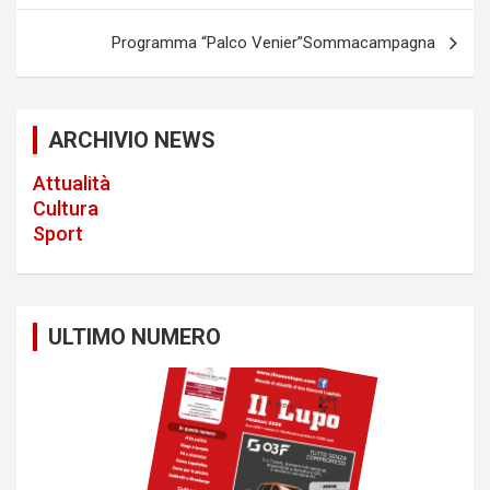
s
Programma “Palco Venier”Sommacampagna
t
n
a
ARCHIVIO NEWS
v
Attualità
i
Cultura
Sport
g
a
t
ULTIMO NUMERO
i
o
n