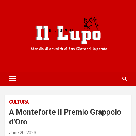
S
k
i
p
t
o
c
o
n
t
e
n
t
CULTURA
A Monteforte il Premio Grappolo
d’Oro
June 20, 2023